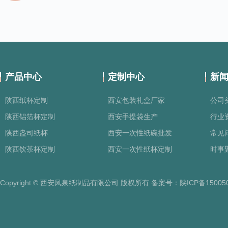
产品中心
定制中心
新
陕西纸杯定制
西安包装礼盒厂家
公司
陕西铝箔杯定制
西安手提袋生产
行业
陕西盎司纸杯
西安一次性纸碗批发
常见
陕西饮茶杯定制
西安一次性纸杯定制
时事
Copyright © 西安凤泉纸制品有限公司 版权所有 备案号：
陕ICP备15005