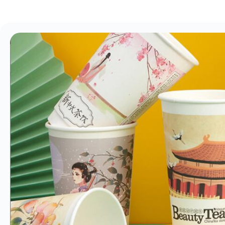
纸
品
管
家