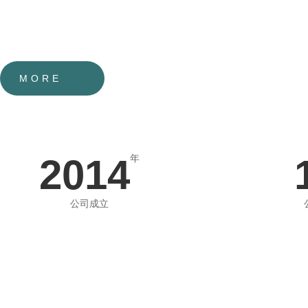
布陕西、宁夏、甘肃、青海、新疆、内蒙、河南、山西、山东、河北、河
南、上海等多个省市，拥有…
MORE
2014
年
公司成立