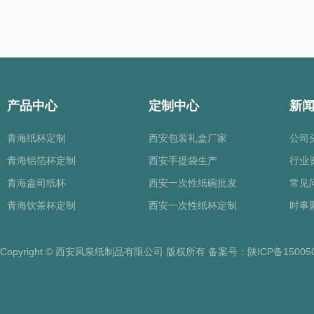
产品中心
定制中心
新
青海纸杯定制
西安包装礼盒厂家
公司
青海铝箔杯定制
西安手提袋生产
行业
青海盎司纸杯
西安一次性纸碗批发
常见
青海饮茶杯定制
西安一次性纸杯定制
时事
Copyright © 西安凤泉纸制品有限公司 版权所有 备案号：
陕ICP备15005