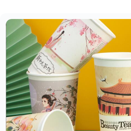
纸
品
管
家