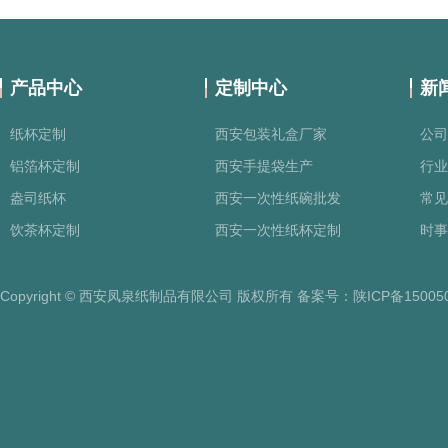
产品中心
定制中心
新
纸杯定制
西安包装礼盒厂家
公司
铝箔杯定制
西安手提袋生产
行业
盎司纸杯
西安一次性纸碗批发
常见
饮茶杯定制
西安一次性纸杯定制
时事
Copyright © 西安凤泉纸制品有限公司 版权所有 备案号：
陕ICP备15005