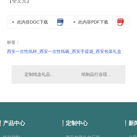
【全文完】
此内容DOC下载
此内容PDF下载
标签：
西安一次性纸杯_西安一次性纸碗_西安手提袋_西安包装礼盒
定制纸盒礼品盒要注意哪些问题？
纸制品行业现状及未来趋势分析
产品中心
定制中心
新