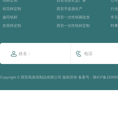
纸杯定制
西安包装礼盒厂家
公司
铝箔杯定制
西安手提袋生产
行业
盎司纸杯
西安一次性纸碗批发
常见
饮茶杯定制
西安一次性纸杯定制
时事
Copyright © 西安凤泉纸制品有限公司 版权所有 备案号：
陕ICP备15005